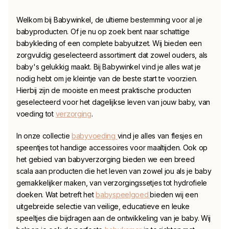
Welkom bij Babywinkel, de ultieme bestemming voor al je
babyproducten. Of je nu op zoek bent naar schattige
babykleding
of een complete babyuitzet. Wij bieden een
zorgvuldig geselecteerd assortiment dat zowel ouders, als
baby's gelukkig maakt. Bij Babywinkel vind je alles wat je
nodig hebt om je kleintje van de beste start te voorzien.
Hierbij zijn de mooiste en meest praktische producten
geselecteerd voor het dagelijkse leven van jouw baby, van
voeding tot
verzorging
.
In onze collectie
babyvoeding
vind je alles van flesjes en
speentjes tot handige accessoires voor maaltijden. Ook op
het gebied van babyverzorging bieden we een breed
scala aan producten die het leven van zowel jou als je baby
gemakkelijker maken, van verzorgingssetjes tot hydrofiele
doeken. Wat betreft het
babyspeelgoed
bieden wij een
uitgebreide selectie van veilige, educatieve en leuke
speeltjes die bijdragen aan de ontwikkeling van je baby. Wij