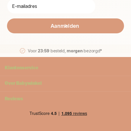
Aanmelden
Voor
23:59
besteld,
morgen
bezorgd*
Klantenservice
Over Babywinkel
Reviews