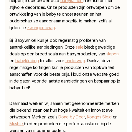
helpen je ook de perfecte
babykamer
in te richten met
stijlvolle decoraties. Onze producten zijn ontworpen om de
ontwikkeling van je baby te ondersteunen en het
ouderschap zo aangenaam mogelijk te maken, zelfs al
tijdens je
zwangerschap
.
Bij Babywinkel kun je ook regelmatig profiteren van
aantrekkelijke aanbiedingen. Onze
sale
biedt geweldige
deals op een breed scala aan babyproducten, van
slapen
en
babykleding
tot alles voor
onderweg
. Dankzij deze
regelmatige kortingen kun je producten van topkwaliteit
aanschaffen voor de beste prijs. Houd onze website goed
in de gaten voor de laatste aanbiedingen en bespaar op je
babyuitzet!
Daarnaast werken wij samen met gerenommeerde merken
die bekend staan om hun hoge kwaliteit en innovatieve
ontwerpen. Merken zoals
Done by Deer
,
Konges Slojd
en
Mushie
bieden producten die perfect aansluiten bij de
wensen van moderne ouders.