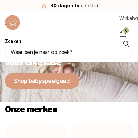
30 dagen
bedenktijd
Winkelw
0
Zoeken
Het mooiste babyspeelgoed
voor elke fase
Shop babyspeelgoed
Onze merken