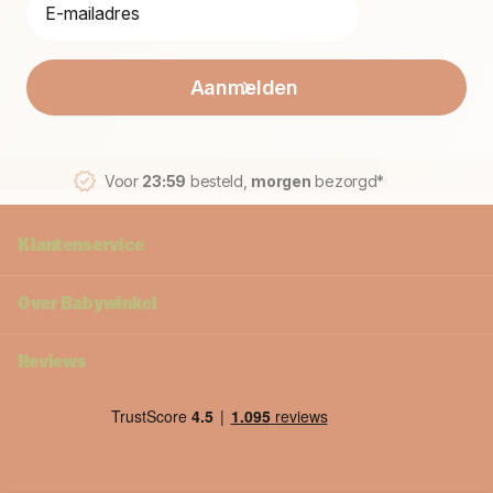
Aanmelden
Voor
23:59
besteld,
morgen
bezorgd*
Klantenservice
Over Babywinkel
Reviews