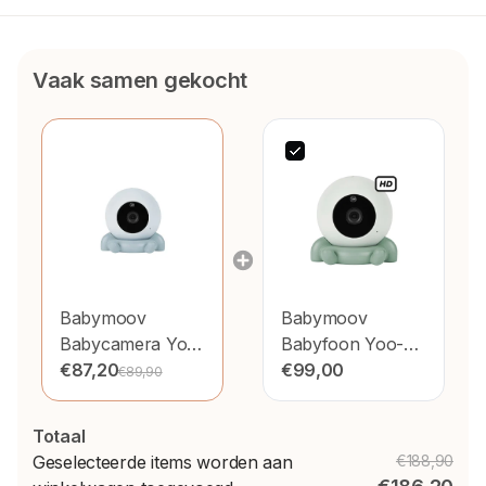
Vaak samen gekocht
Babymoov
Babymoov
Babycamera Yoo-
Babyfoon Yoo-
Roll
€87,20
Go(+) Extra
€99,00
€89,90
Camera
Totaal
Geselecteerde items worden aan
€188,90