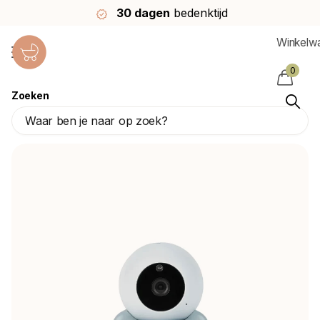
30 dagen
bedenktijd
Winkelw
0
Zoeken
Babymoov Babycamera Yoo-Roll
Babymoov