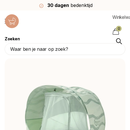
30 dagen
bedenktijd
Winkelw
0
Zoeken
Babymoov Strandtentje Blue Lagoon
Babymoov