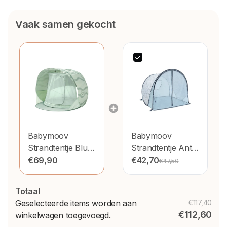
Vaak samen gekocht
Babymoov
Babymoov
Strandtentje Blue
Strandtentje Anti-
Lagoon
€69,90
Uv Blue Waves
€42,70
€47,50
Totaal
Geselecteerde items worden aan
€117,40
€112,60
winkelwagen toegevoegd.