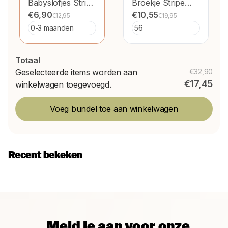
Babyslofjes Stripe
Broekje Stripe
Oud Roze
€6,90
Oud Roze
€10,55
€12,95
€19,95
Totaal
Geselecteerde items worden aan
€32,90
€17,45
winkelwagen toegevoegd.
Voeg bundel toe aan winkelwagen
Recent bekeken
Meld je aan voor onze