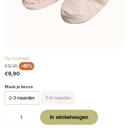
Op voorraad
€12,95
-45%
€6,90
Maak je keuze
0-3 maanden
3-6 maanden
In winkelwagen