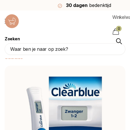
30 dagen
bedenktijd
Winkelw
0
Zoeken
Clearblue Zwangerschapstest Met
Wekenindicator
Clearblue