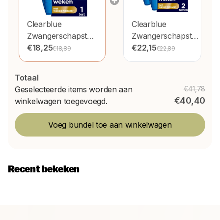
Clearblue
Clearblue
Zwangerschapstest
Zwangerschapstest
Met
€18,25
Met
€22,15
€18,89
€22,89
Wekenindicator
Wekenindicator 2st
Totaal
Geselecteerde items worden aan
€41,78
€40,40
winkelwagen toegevoegd.
Voeg bundel toe aan winkelwagen
Recent bekeken