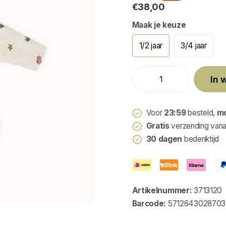
€38,00
Maak je keuze
1/2 jaar
3/4 jaar
In 
Voor
23:59
besteld,
m
Gratis
verzending van
30 dagen
bedenktijd
Artikelnummer:
3713120
Barcode:
5712643028703