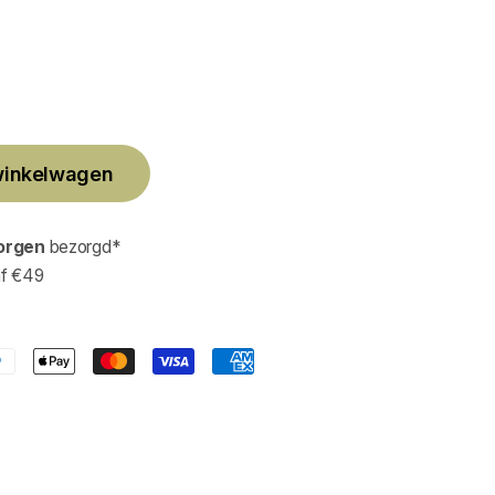
winkelwagen
orgen
bezorgd*
af €49