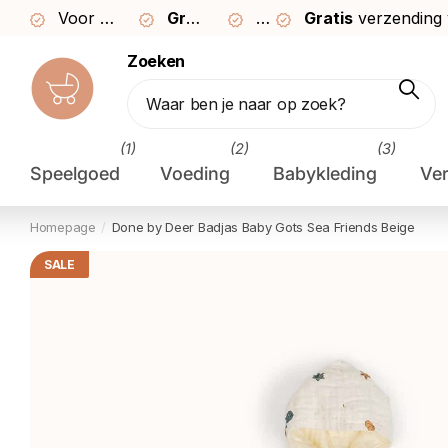
Voor
23:59
besteld,
Gratis
morgen
verzending vanaf €49
30 dagen
bezorgd*
Gratis
bedenktijd
verzending
Zoeken
(1)
(2)
(3)
Speelgoed
Voeding
Babykleding
Ve
Homepage
Done by Deer Badjas Baby Gots Sea Friends Beige
SALE