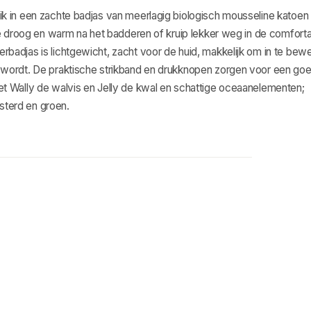
k in een zachte badjas van meerlagig biologisch mousseline katoen
je droog en warm na het badderen of kruip lekker weg in de comfort
badjas is lichtgewicht, zacht voor de huid, makkelijk om in te be
 wordt. De praktische strikband en drukknopen zorgen voor een go
t Wally de walvis en Jelly de kwal en schattige oceaanelementen;
osterd en groen.