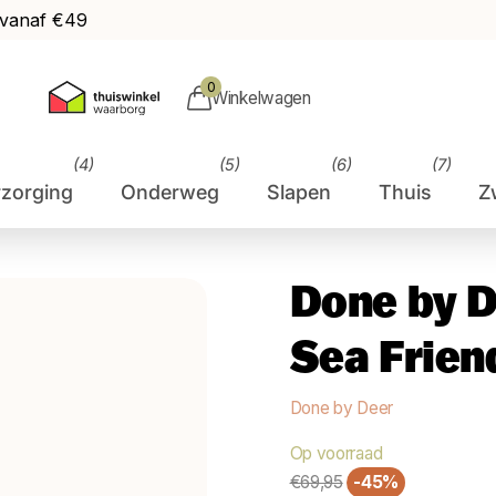
 vanaf €49
0
Winkelwagen
(4)
(5)
(6)
(7)
rzorging
Onderweg
Slapen
Thuis
Z
Done by D
Sea Frien
Done by Deer
Op voorraad
€69,95
-45%