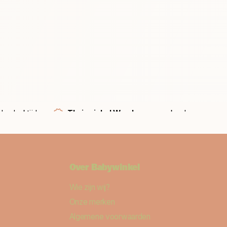
bedenktijd
Thuiswinkel Waarborg
verzekerd
Over Babywinkel
Wie zijn wij?
Onze merken
Algemene voorwaarden