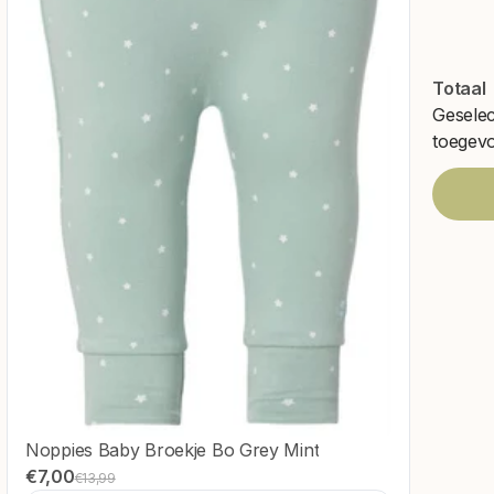
Totaal
Gesele
toegev
Noppies Baby Broekje Bo Grey Mint
€7,00
€13,99