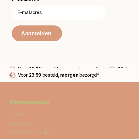
Aanmelden
Voor
23:59
besteld,
morgen
bezorgd*
30 dagen
Voor
23:59
besteld,
morgen
bezorgd*
Klantenservice
Contact
Mijn account
Bestellen en betalen