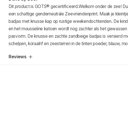
Dit product is GOTS® gecertificeerd.Welkom onder de zee! Dui
een schattige genderneutrale Zeevriendenprint. Maak je kleint
badjas met knusse kap op rustige weekendochtenden. De kinder
en het mousseline katoen wordt nog zachter als het gewassen
pasvorm. De knusse en zachte zandbeige badjas is versierd me
schelpen, koraalrif en zeesterren in de tinten poeder, blauw, m
Reviews