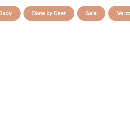
 Baby
Done by Deer
Sale
Verz