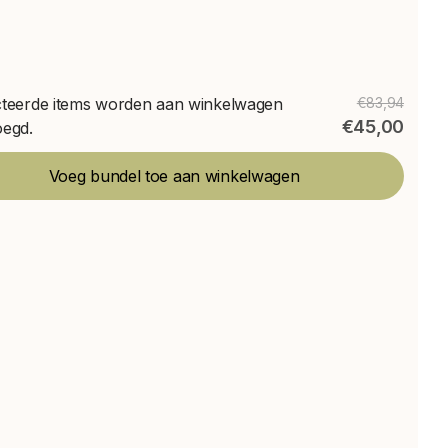
cteerde items worden aan winkelwagen
€83,94
€45,00
oegd.
Voeg bundel toe aan winkelwagen