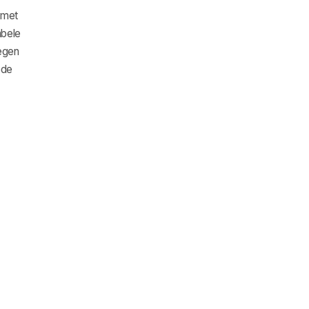
 met
abele
wegen
ede