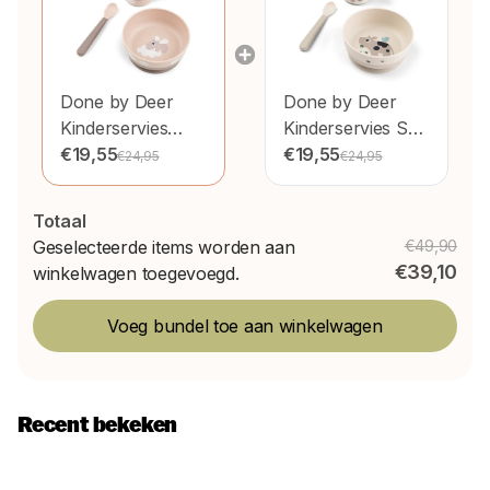
Done by Deer
Done by Deer
Kinderservies
Kinderservies Set
Happy Clouds
€19,55
Foodie First Meal
€19,55
€24,95
€24,95
Powder
Set Suction Tiny
Farm
Totaal
Geselecteerde items worden aan
€49,90
€39,10
winkelwagen toegevoegd.
Voeg bundel toe aan winkelwagen
Recent bekeken