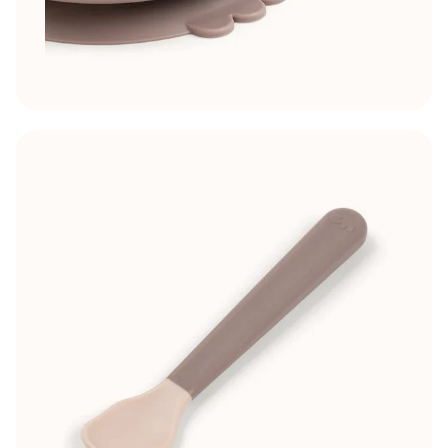
JA, IK WIL 5% KORTING
Nee, bedankt