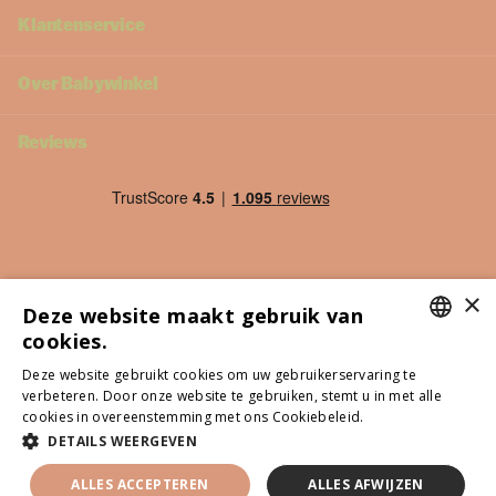
Klantenservice
Over Babywinkel
Reviews
×
Deze website maakt gebruik van
cookies.
DUTCH
Deze website gebruikt cookies om uw gebruikerservaring te
verbeteren. Door onze website te gebruiken, stemt u in met alle
ITALIAN
cookies in overeenstemming met ons Cookiebeleid.
Lees verder
©
2026
Babywinkel - Alle genoemde prijzen zijn inclusief btw
POLISH
DETAILS WEERGEVEN
NL (EUR €)
Menu
GERMAN
ALLES ACCEPTEREN
ALLES AFWIJZEN