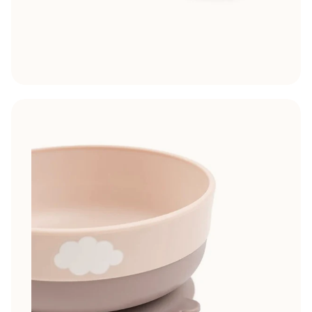
👶 Ontvang 5% korting op je
eerste bestelling
Schrijf je in en ontvang direct je kortingscode.