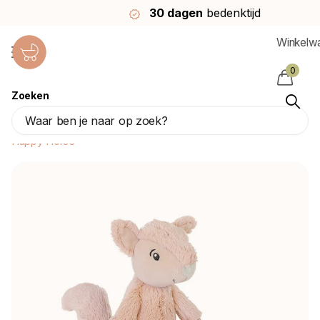
30 dagen
bedenktijd
Winkelw
0
Zoeken
Happy Horse Knuffel Eekhoorn Sancho
28cm
Happy Horse