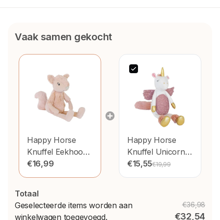
Vaak samen gekocht
Happy Horse
Happy Horse
Knuffel Eekhoorn
Knuffel Unicorn
Sancho 28cm
€16,99
30cm
€15,55
€19,99
Totaal
Geselecteerde items worden aan
€36,98
€32,54
winkelwagen toegevoegd.