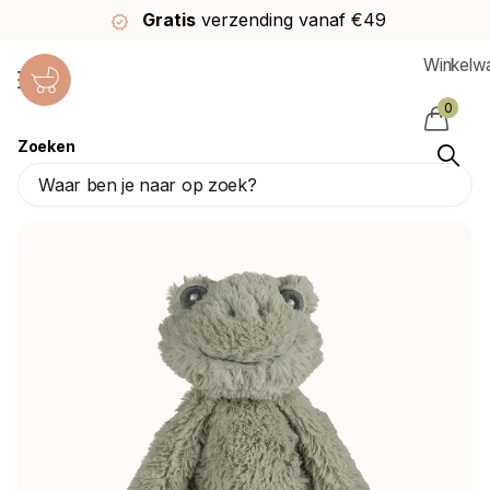
Gratis
verzending vanaf €49
Winkelw
0
Zoeken
Happy Horse Knuffel Frog Flex #1 28cm
Happy Horse