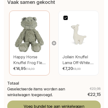
Vaak samen gekocht
Happy Horse
Jollein Knuffel
Knuffel Frog Flex
Lama Off-White
#1 28cm
€14,95
20cm
€7,20
€14,99
€8,99
Totaal
Geselecteerde items worden aan
€23,98
€22,15
winkelwagen toegevoegd.
Voeg bundel toe aan winkelwagen