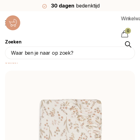
30 dagen
bedenktijd
Winkelw
0
Zoeken
Jollein Hoeslaken Peuter Bloomy
70/75X140/150Cm
Jollein