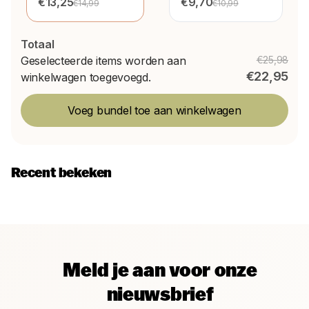
70/75X140/150Cm
€13,25
Peuter Bloomy
€9,70
€14,99
€10,99
60X120Cm
Totaal
Geselecteerde items worden aan
€25,98
€22,95
winkelwagen toegevoegd.
Voeg bundel toe aan winkelwagen
Recent bekeken
Meld je aan voor onze
nieuwsbrief