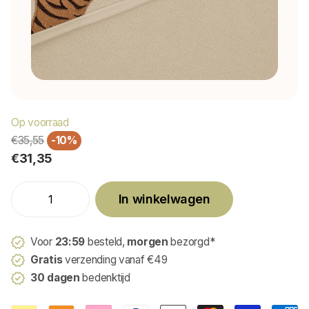
Op voorraad
€35,55
-10%
€31,35
In winkelwagen
Voor
23:59
besteld,
morgen
bezorgd*
Gratis
verzending vanaf €49
30 dagen
bedenktijd