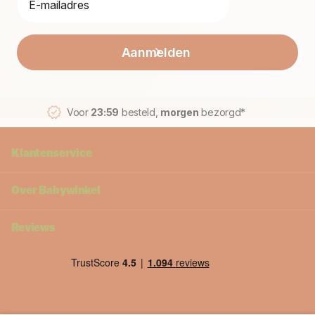
Aanmelden
Voor
23:59
besteld,
morgen
bezorgd*
Klantenservice
Over Babywinkel
Reviews