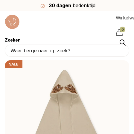
30 dagen
bedenktijd
Winkelw
0
Zoeken
Konges Sløjd Badcape Baby Tiger
Konges Sløjd
SALE