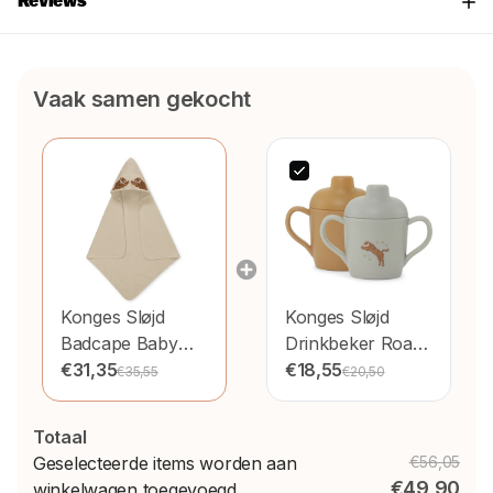
Reviews
Vaak samen gekocht
Konges Sløjd
Konges Sløjd
Badcape Baby
Drinkbeker Roar
Tiger
€31,35
2st
€18,55
€35,55
€20,50
Totaal
Geselecteerde items worden aan
€56,05
€49,90
winkelwagen toegevoegd.