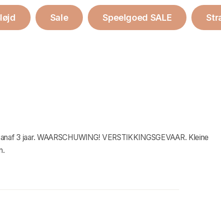
løjd
Sale
Speelgoed SALE
Str
ikt vanaf 3 jaar. WAARSCHUWING! VERSTIKKINGSGEVAAR. Kleine
n.