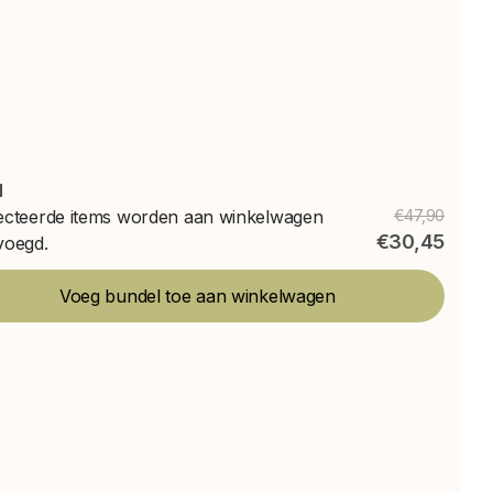
l
ecteerde items worden aan winkelwagen
€47,90
€30,45
voegd.
Voeg bundel toe aan winkelwagen