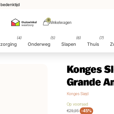
jd
0
Winkelwagen
(4)
(5)
(6)
(7)
rzorging
Onderweg
Slapen
Thuis
Z
Konges Sl
Grande A
Konges Sløjd
Op voorraad
€29,95
-45%