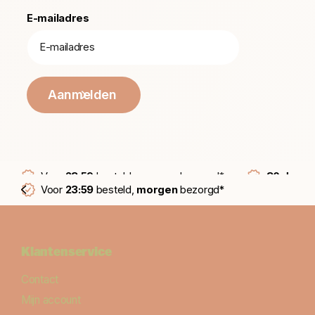
E-mailadres
Aanmelden
Voor
23:59
besteld,
morgen
bezorgd*
30 dagen
Voor
23:59
besteld,
morgen
bezorgd*
Klantenservice
Contact
Mijn account