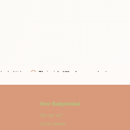
bedenktijd
Thuiswinkel Waarborg
verzekerd
Over Babywinkel
Wie zijn wij?
Onze merken