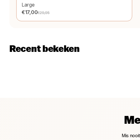
Large
€17,00
€29,95
Recent bekeken
Me
Mis nooi