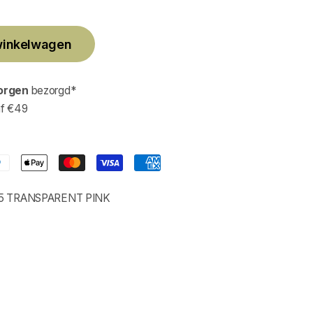
winkelwagen
orgen
bezorgd*
af €49
5 TRANSPARENT PINK