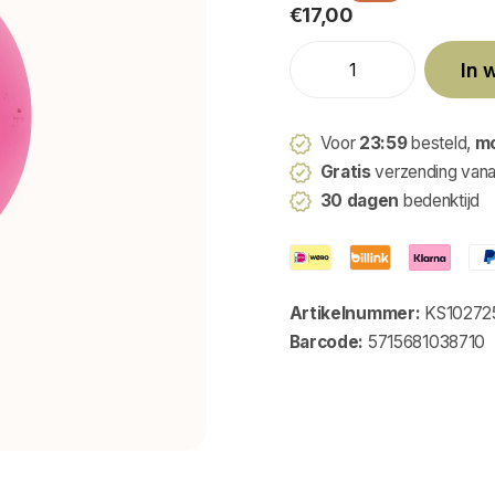
€17,00
In 
Voor
23:59
besteld,
m
Gratis
verzending van
30 dagen
bedenktijd
Artikelnummer:
KS10272
Barcode:
5715681038710