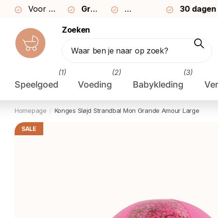
Voor
23:59
besteld,
Gratis
morgen
verzending vanaf €49
30 dagen
bezorgd*
30 dagen
bedenktijd
bedenkti
Zoeken
(1)
(2)
(3)
Speelgoed
Voeding
Babykleding
Ve
Homepage
Konges Sløjd Strandbal Mon Grande Amour Large
SALE