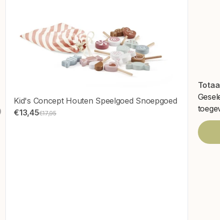
Totaa
Gesel
Kid's Concept Houten Speelgoed Snoepgoed
toege
€13,45
€17,95