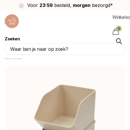
Voor
23:59
besteld,
morgen
bezorgd*
Winkelw
0
Zoeken
Liewood Commodemandje Rosemary Sandy
S 2St
Liewood