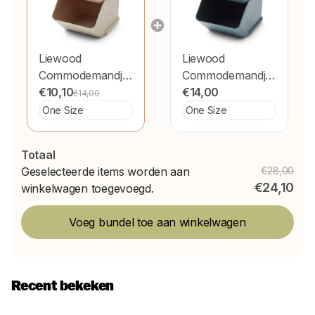
Liewood
Liewood
Commodemandje
Commodemandje
Rosemary Sandy
€10,10
Rosemary Whale
€14,00
€14,00
S 2St
Blue S 2St
Totaal
Geselecteerde items worden aan
€28,00
€24,10
winkelwagen toegevoegd.
Voeg bundel toe aan winkelwagen
Recent bekeken