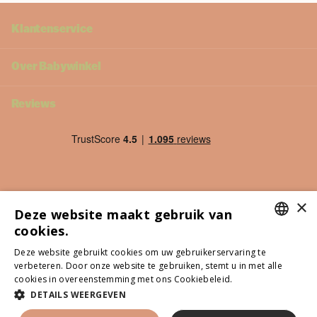
Klantenservice
Over Babywinkel
Reviews
×
Deze website maakt gebruik van
cookies.
DUTCH
Deze website gebruikt cookies om uw gebruikerservaring te
verbeteren. Door onze website te gebruiken, stemt u in met alle
ITALIAN
cookies in overeenstemming met ons Cookiebeleid.
Lees verder
©
2026
Babywinkel - Alle genoemde prijzen zijn inclusief btw
POLISH
DETAILS WEERGEVEN
NL (EUR €)
Menu