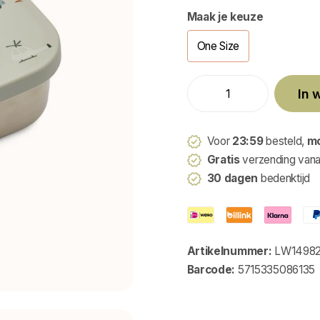
Maak je keuze
One Size
In 
Voor
23:59
besteld,
m
Gratis
verzending van
30 dagen
bedenktijd
Artikelnummer:
LW14982
Barcode:
5715335086135