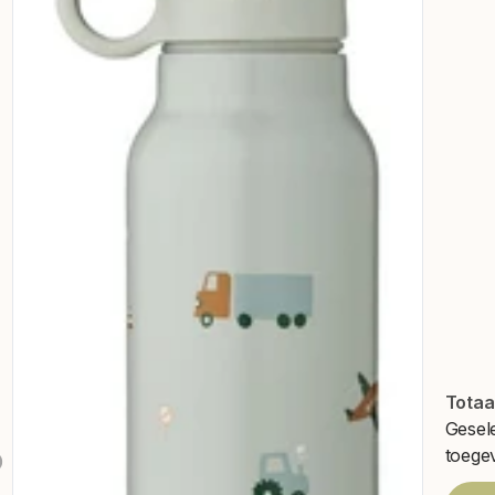
Totaa
Gesel
toege