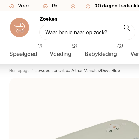
Voor
23:59
besteld,
Gratis
morgen
verzending vanaf €49
30 dagen
bezorgd*
30 dagen
bedenktijd
bedenkti
Zoeken
(1)
(2)
(3)
Speelgoed
Voeding
Babykleding
Ve
Homepage
Liewood Lunchbox Arthur Vehicles/Dove Blue