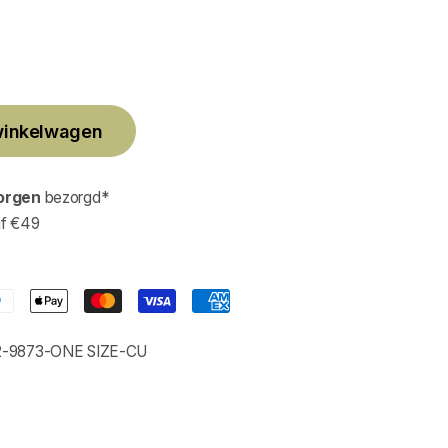
winkelwagen
orgen
bezorgd*
af €49
-9873-ONE SIZE-CU