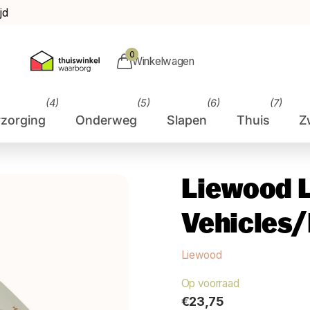
jd
0
Winkelwagen
(4)
(5)
(6)
(7)
rzorging
Onderweg
Slapen
Thuis
Z
Liewood 
Vehicles/
Liewood
Op voorraad
€23,75