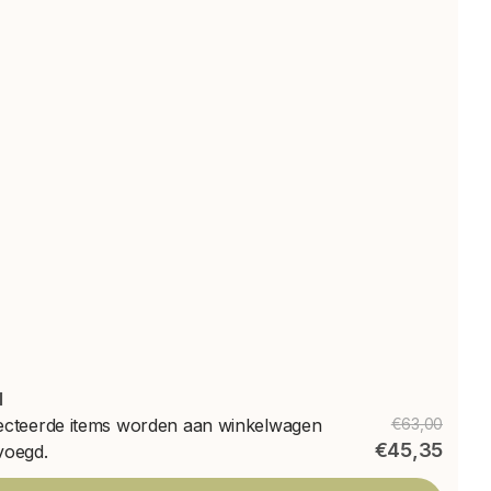
l
ecteerde items worden aan winkelwagen
€63,00
€45,35
voegd.