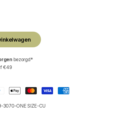
winkelwagen
orgen
bezorgd*
af €49
-3070-ONE SIZE-CU