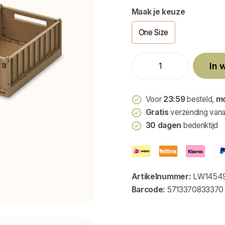
Maak je keuze
One Size
In 
Voor
23:59
besteld,
m
Gratis
verzending van
30 dagen
bedenktijd
Artikelnummer:
LW14549
Barcode:
5713370833370