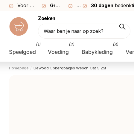
Voor
23:59
besteld,
Gratis
morgen
verzending vanaf €49
30 dagen
bezorgd*
30 dagen
bedenktijd
bedenkti
Zoeken
(1)
(2)
(3)
Speelgoed
Voeding
Babykleding
Ve
Homepage
Liewood Opbergbakjes Weson Oat S 2St