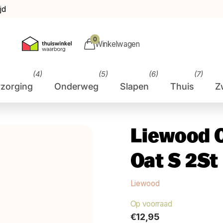
jd
0
Winkelwagen
(4)
(5)
(6)
(7)
rzorging
Onderweg
Slapen
Thuis
Z
Liewood 
Oat S 2St
Liewood
Op voorraad
€12,95