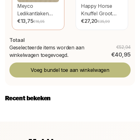
Meyco
Happy Horse
Ledikantlaken
Knuffel Groot
Love You To The
€13,75
Konijn Richie Clay
€27,20
€16,95
€35,99
Moon & Back
58cm
Sand 100X150cm
Totaal
Geselecteerde items worden aan
€52,94
€40,95
winkelwagen toegevoegd.
Voeg bundel toe aan winkelwagen
Recent bekeken