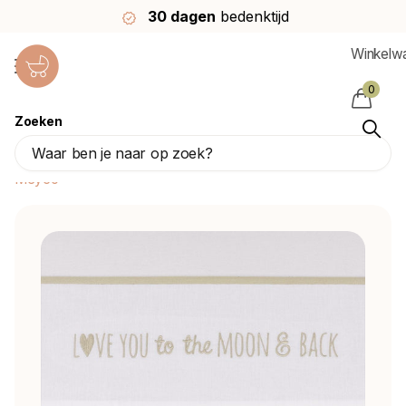
30 dagen
bedenktijd
Winkelw
0
Zoeken
Meyco Ledikantlaken Love You To The Moon
& Back Sand 100X150cm
Meyco