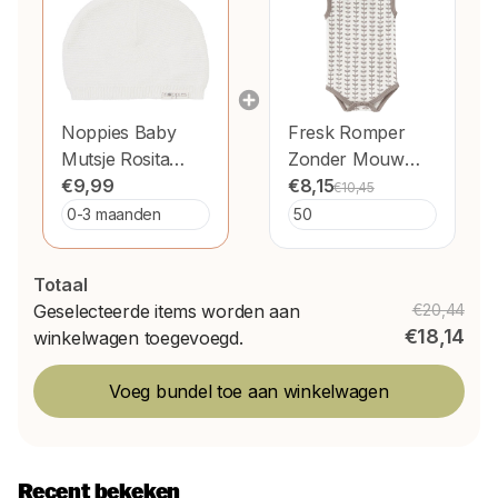
Noppies Baby
Fresk Romper
Mutsje Rosita
Zonder Mouw
White
€9,99
Leaves
€8,15
€10,45
Totaal
Geselecteerde items worden aan
€20,44
€18,14
winkelwagen toegevoegd.
Voeg bundel toe aan winkelwagen
Recent bekeken