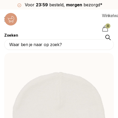
Voor
23:59
besteld,
morgen
bezorgd*
Winkelw
0
Zoeken
Noppies Baby Mutsje Rosita White
Noppies