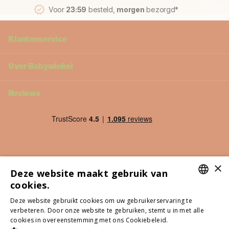
Voor
23:59
besteld,
morgen
bezorgd*
Klantenservice
Over Babywinkel
Reviews
×
Deze website maakt gebruik van
cookies.
DUTCH
Deze website gebruikt cookies om uw gebruikerservaring te
verbeteren. Door onze website te gebruiken, stemt u in met alle
ITALIAN
cookies in overeenstemming met ons Cookiebeleid.
Lees verder
©
2026
Babywinkel - Alle genoemde prijzen zijn inclusief btw