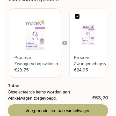
Proceive
Proceive
Zwangerschapsvitamines
Zwangerschapsvitami
Omega 3
€28,75
Trimester 2
€24,95
Totaal
Geselecteerde items worden aan
€53,70
winkelwagen toegevoegd.
Voeg bundel toe aan winkelwagen