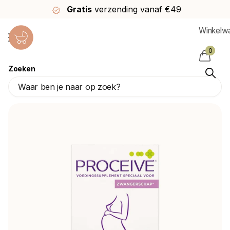
Gratis
verzending vanaf €49
Winkelw
0
Zoeken
Proceive Zwangerschapsvitamines Omega 3
Proceive