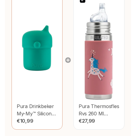
Pura Drinkbeker
Pura Thermosfles
My-My™ Siliconen
Rvs 260 Ml
Mint 150Ml
€10,99
Tuitspeen
€27,99
Unicorn Sleeve