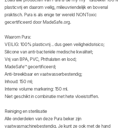
plasticvrij en daarom veilig, milieuvriendelijk en bovenal
praktisch. Pura is als enige ter wereld NONToxic
gecertificeerd door MadeSafe.org.
Waarom Pura:
VEILIG: 100% plasticvrij .. dus geen veiligheidsrisico;
Silicone van anti-bacteriële medische kwaliteit;
Vrij van BPA, PVC, Phthalaten en lood;
MadeSafe™ gecertificeerd;
Anti-breekbaar en vaatwasserbestendig;
Inhoud: 150 ml;
Interne volume markering: 150 ml.
Niet geschikt in combinatie met hete vloeistoffen.
Reiniging en sterilisatie
Alle onderdelen van deze Pura beker zijn
vaatwasmachinebestendig. Je kunt ze ook met de hand