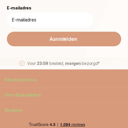
E-mailadres
Aanmelden
Voor
23:59
besteld,
morgen
bezorgd*
Klantenservice
Over Babywinkel
Reviews