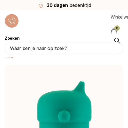
30 dagen
bedenktijd
Winkelw
0
Zoeken
Pura Drinkbeker My-My™ Siliconen Mint
150Ml
Pura