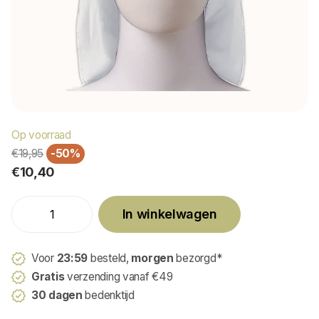
Op voorraad
€19,95
-50%
€10,40
In winkelwagen
Voor
23:59
besteld,
morgen
bezorgd*
Gratis
verzending vanaf €49
30 dagen
bedenktijd