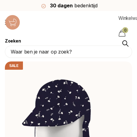
30 dagen
bedenktijd
Winkelw
0
Zoeken
Slipstop Zonnehoedje Grain Navy
Slipstop
SALE