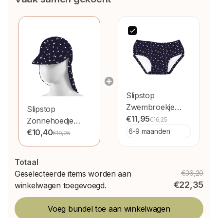
Slipstop
Zwembroekje
Slipstop
Grain Navy
€11,95
Zonnehoedje
€16,25
Grain Navy
€10,40
€19,95
Totaal
Geselecteerde items worden aan
€36,20
€22,35
winkelwagen toegevoegd.
Voeg bundel toe aan winkelwagen